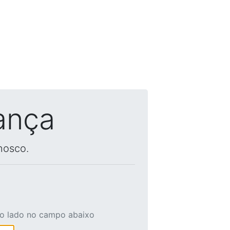
ança
nosco.
ao lado no campo abaixo