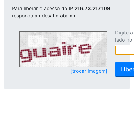
Para liberar o acesso
do IP
216.73.217.109
,
responda ao desafio abaixo.
Digite 
lado no
[trocar imagem]