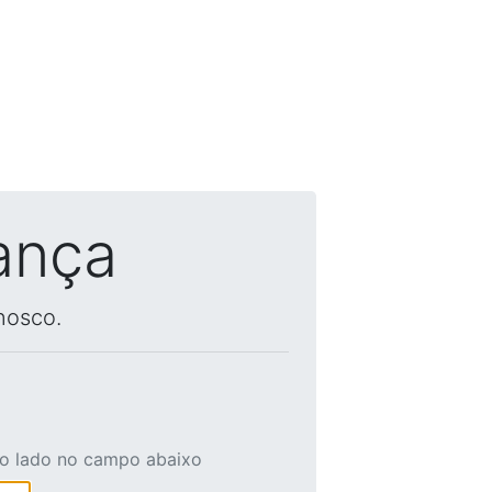
ança
nosco.
ao lado no campo abaixo