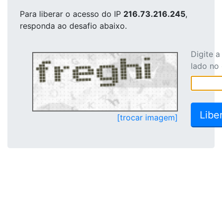
Para liberar o acesso
do IP
216.73.216.245
,
responda ao desafio abaixo.
Digite 
lado no
[trocar imagem]