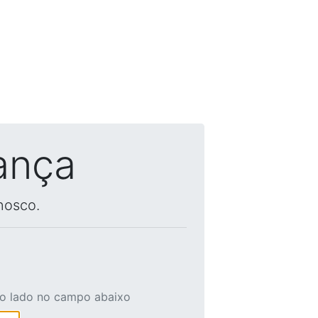
ança
nosco.
ao lado no campo abaixo