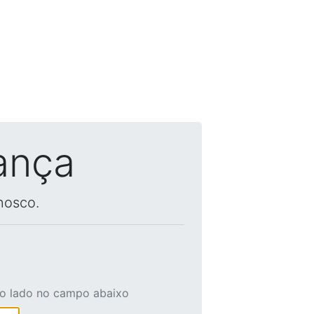
ança
nosco.
ao lado no campo abaixo