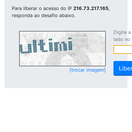
Para liberar o acesso
do IP
216.73.217.165
,
responda ao desafio abaixo.
Digite 
lado no
[trocar imagem]