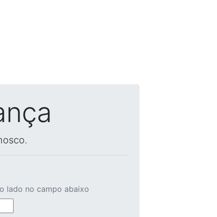
ança
nosco.
ao lado no campo abaixo