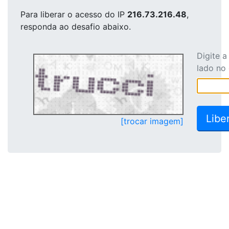
Para liberar o acesso
do IP
216.73.216.48
,
responda ao desafio abaixo.
Digite 
lado no
[trocar imagem]