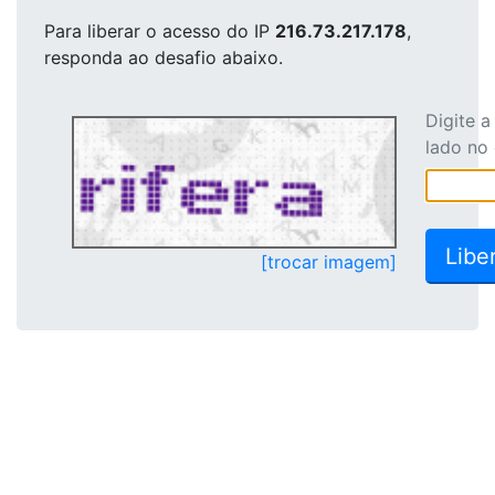
Para liberar o acesso
do IP
216.73.217.178
,
responda ao desafio abaixo.
Digite 
lado no
[trocar imagem]