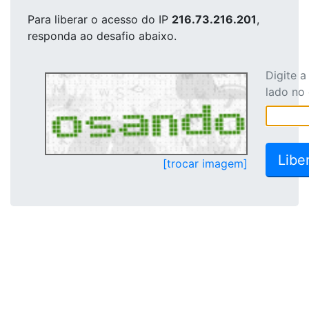
Para liberar o acesso
do IP
216.73.216.201
,
responda ao desafio abaixo.
Digite 
lado no
[trocar imagem]