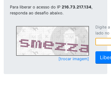
Para liberar o acesso
do IP
216.73.217.134
,
responda ao desafio abaixo.
Digite 
lado no
[trocar imagem]