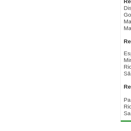
Re
Dis
Go
Ma
Ma
Re
Es
Mi
Ri
Sã
Re
Pa
Ri
Sa