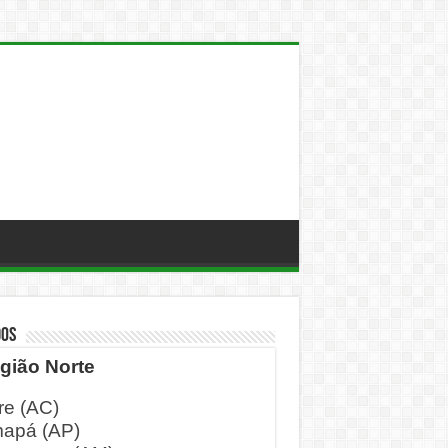
DOS
gião Norte
re (AC)
apá (AP)