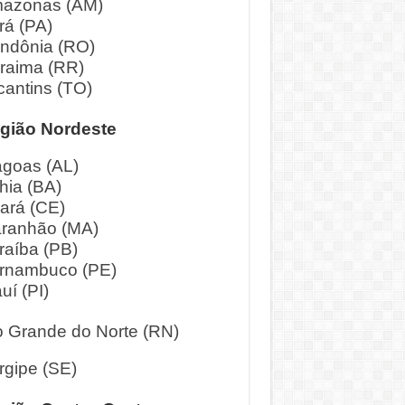
azonas (AM)
rá (PA)
ndônia (RO)
raima (RR)
cantins (TO)
gião Nordeste
agoas (AL)
hia (BA)
ará (CE)
ranhão (MA)
raíba (PB)
rnambuco (PE)
uí (PI)
o Grande do Norte (RN)
rgipe (SE)