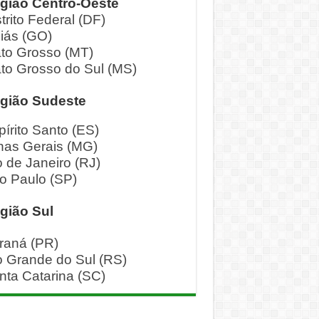
gião Centro-Oeste
trito Federal (DF)
iás (GO)
to Grosso (MT)
to Grosso do Sul (MS)
gião Sudeste
pírito Santo (ES)
nas Gerais (MG)
o de Janeiro (RJ)
o Paulo (SP)
gião Sul
raná (PR)
o Grande do Sul (RS)
nta Catarina (SC)