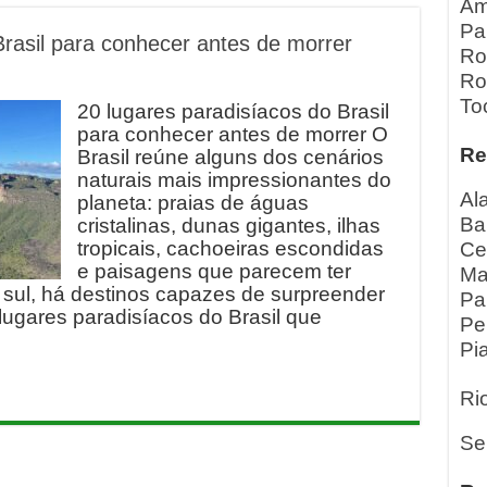
Am
Pa
Brasil para conhecer antes de morrer
Ro
Ro
To
20 lugares paradisíacos do Brasil
para conhecer antes de morrer O
Re
Brasil reúne alguns dos cenários
naturais mais impressionantes do
Al
planeta: praias de águas
Ba
cristalinas, dunas gigantes, ilhas
tropicais, cachoeiras escondidas
Ce
e paisagens que parecem ter
Ma
a sul, há destinos capazes de surpreender
Pa
 lugares paradisíacos do Brasil que
Pe
Pia
Ri
Se