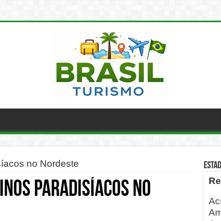
síacos no Nordeste
ESTA
Re
inos paradisíacos no
Ac
Am