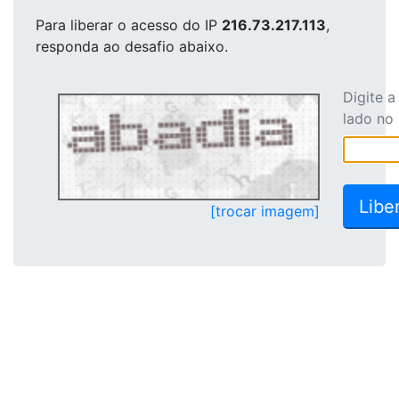
Para liberar o acesso
do IP
216.73.217.113
,
responda ao desafio abaixo.
Digite 
lado no
[trocar imagem]