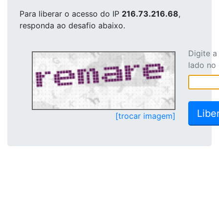
Para liberar o acesso
do IP
216.73.216.68
,
responda ao desafio abaixo.
Digite 
lado no
[trocar imagem]