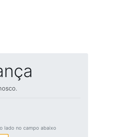
ança
nosco.
ao lado no campo abaixo