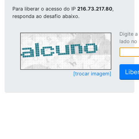
Para liberar o acesso
do IP
216.73.217.80
,
responda ao desafio abaixo.
Digite 
lado no
[trocar imagem]