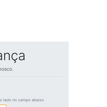
ança
nosco.
ao lado no campo abaixo