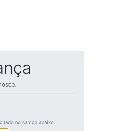
ança
nosco.
ao lado no campo abaixo