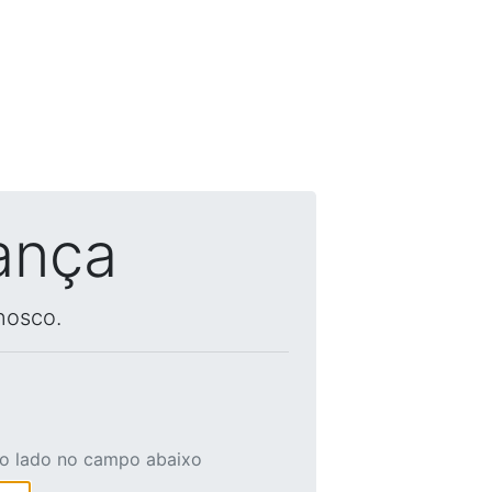
ança
nosco.
ao lado no campo abaixo