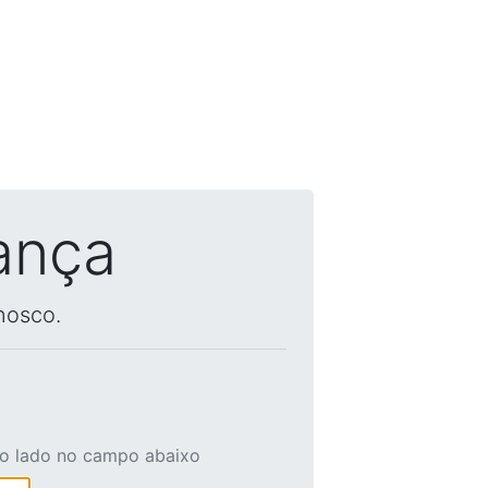
ança
nosco.
ao lado no campo abaixo