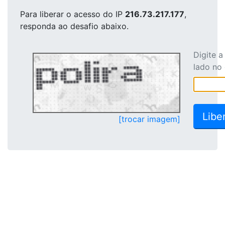
Para liberar o acesso
do IP
216.73.217.177
,
responda ao desafio abaixo.
Digite 
lado no
[trocar imagem]