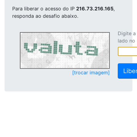
Para liberar o acesso
do IP
216.73.216.165
,
responda ao desafio abaixo.
Digite 
lado no
[trocar imagem]