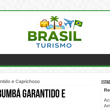
ntido e Caprichoso
ESTA
Re
bumbá Garantido e
Ac
Am