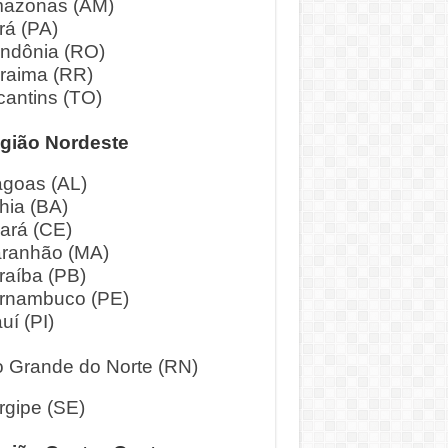
azonas (AM)
rá (PA)
ndônia (RO)
raima (RR)
cantins (TO)
gião Nordeste
agoas (AL)
hia (BA)
ará (CE)
ranhão (MA)
raíba (PB)
rnambuco (PE)
uí (PI)
o Grande do Norte (RN)
rgipe (SE)