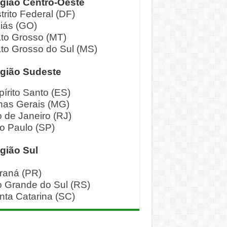
gião Centro-Oeste
trito Federal (DF)
iás (GO)
to Grosso (MT)
to Grosso do Sul (MS)
gião Sudeste
pírito Santo (ES)
nas Gerais (MG)
o de Janeiro (RJ)
o Paulo (SP)
gião Sul
raná (PR)
o Grande do Sul (RS)
nta Catarina (SC)