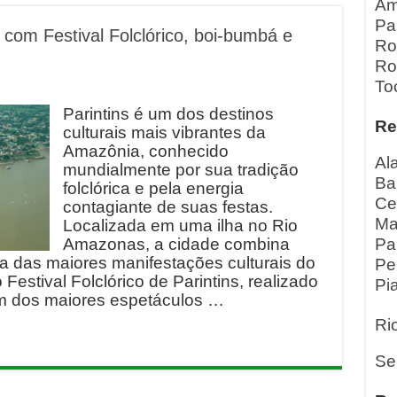
Am
Pa
o com Festival Folclórico, boi-bumbá e
Ro
Ro
To
Parintins é um dos destinos
Re
culturais mais vibrantes da
Amazônia, conhecido
Al
mundialmente por sua tradição
Ba
folclórica e pela energia
Ce
contagiante de suas festas.
Ma
Localizada em uma ilha no Rio
Amazonas, a cidade combina
Pa
 das maiores manifestações culturais do
Pe
Festival Folclórico de Parintins, realizado
Pia
m dos maiores espetáculos …
Ri
Se