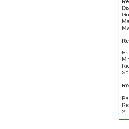
Re
Dis
Go
Ma
Ma
Re
Es
Mi
Ri
Sã
Re
Pa
Ri
Sa