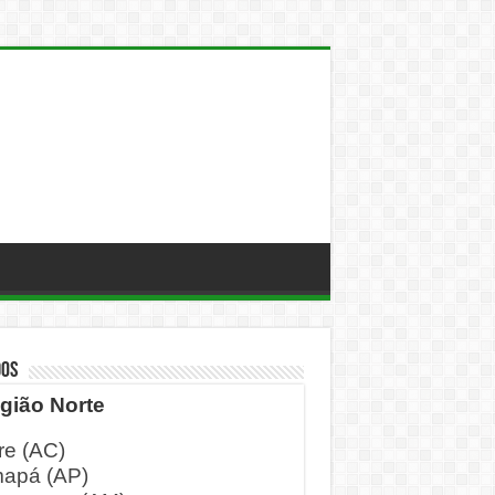
DOS
gião Norte
re (AC)
apá (AP)