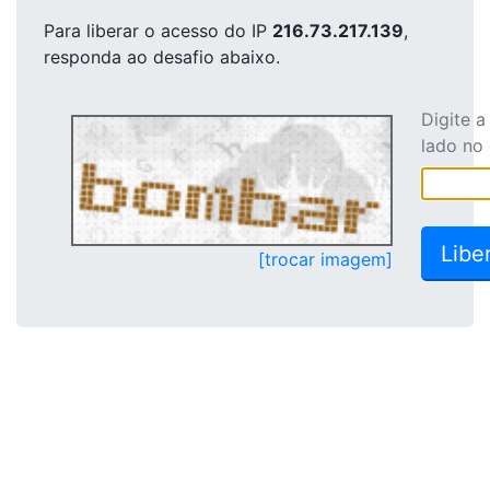
Para liberar o acesso
do IP
216.73.217.139
,
responda ao desafio abaixo.
Digite 
lado no
[trocar imagem]