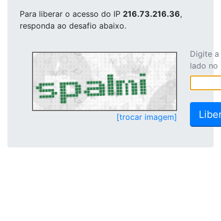
Para liberar o acesso
do IP
216.73.216.36
,
responda ao desafio abaixo.
Digite 
lado no
[trocar imagem]