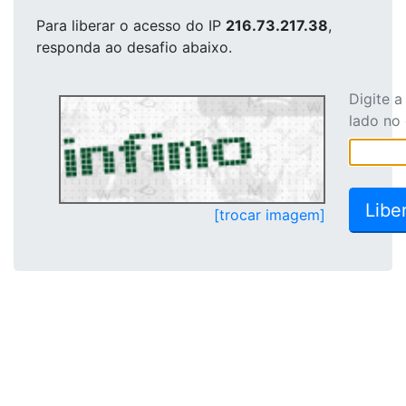
Para liberar o acesso
do IP
216.73.217.38
,
responda ao desafio abaixo.
Digite 
lado no
[trocar imagem]