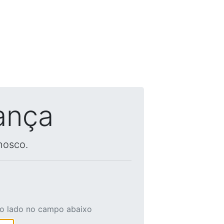
ança
nosco.
ao lado no campo abaixo