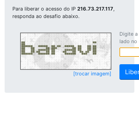
Para liberar o acesso
do IP
216.73.217.117
,
responda ao desafio abaixo.
Digite 
lado no
[trocar imagem]