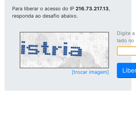
Para liberar o acesso
do IP
216.73.217.13
,
responda ao desafio abaixo.
Digite 
lado no
[trocar imagem]