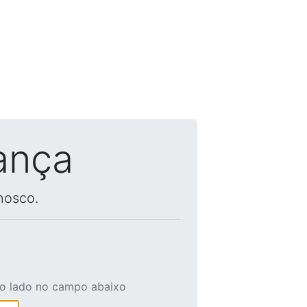
ança
nosco.
ao lado no campo abaixo