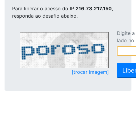
Para liberar o acesso
do IP
216.73.217.150
,
responda ao desafio abaixo.
Digite 
lado no
[trocar imagem]