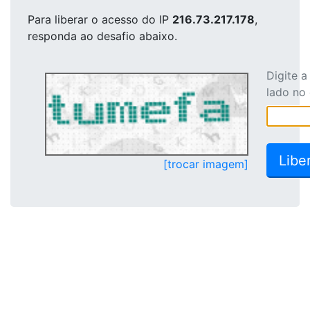
Para liberar o acesso
do IP
216.73.217.178
,
responda ao desafio abaixo.
Digite 
lado no
[trocar imagem]