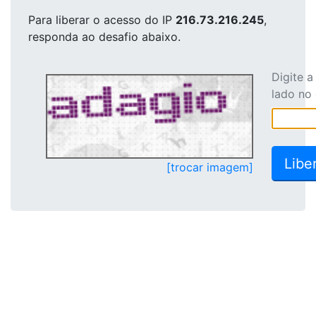
Para liberar o acesso
do IP
216.73.216.245
,
responda ao desafio abaixo.
Digite 
lado no
[trocar imagem]