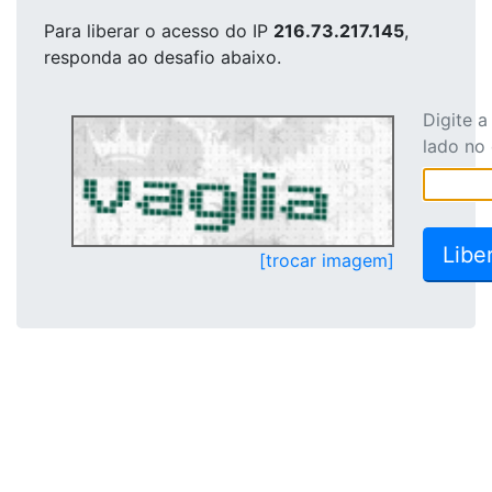
Para liberar o acesso
do IP
216.73.217.145
,
responda ao desafio abaixo.
Digite 
lado no
[trocar imagem]