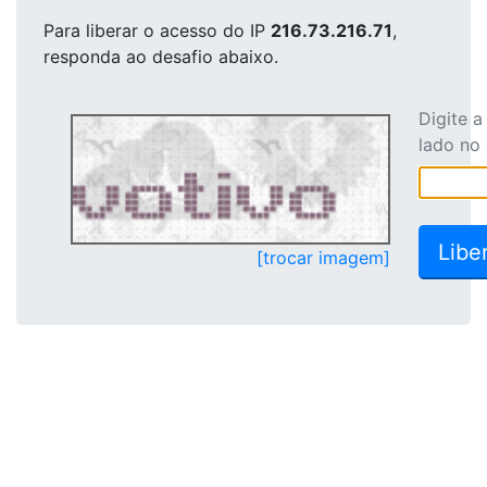
Para liberar o acesso
do IP
216.73.216.71
,
responda ao desafio abaixo.
Digite 
lado no
[trocar imagem]